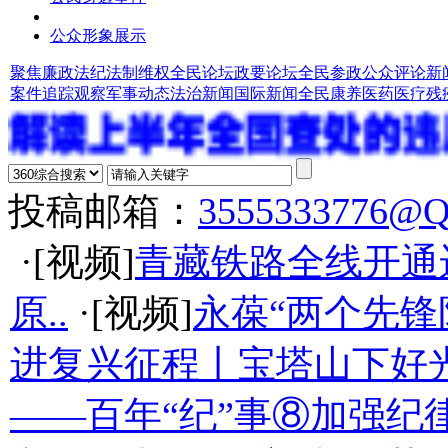
公众形象展示
聚焦廉政法纪
法制维权
全民论坛
政要论坛
全民参政
公众评论
新
案件追踪观察
军事动态
法治新闻
国际新闻
全民康养
医药医疗
残
投稿邮箱：
3555333776@
·[视频]
青藏铁路全线开通
原..
·[视频]
永葆“两个先锋
进复兴征程丨宝塔山下好光
——百年“纪”事⑧加强纪律