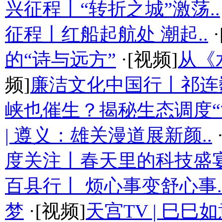
兴征程丨“转折之城”激荡..
征程丨红船起航处 潮起..
·
的“诗与远方”
·[视频]
从《
频]
廉洁文化中国行丨祁连
峡也催生？揭秘生态调度“流
| 遵义：雄关漫道展新颜..
度关注丨春天里的科技盛
百县行丨 烦心事变舒心事.
梦
·[视频]
天宫TV | 巳