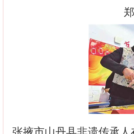
郑
张掖市山丹县非遗传承人