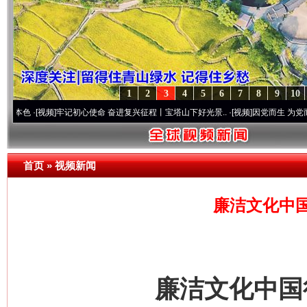
1
2
3
4
5
6
7
8
9
10
视频]
牢记初心使命 奋进复兴征程丨宝塔山下好光景..
·[视频]
因党而生 为党而战——百年“
首页
»
视频新闻
廉洁文化中
廉洁文化中国