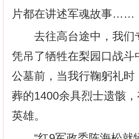
片都在讲述军魂故事……
去往高台途中，我们专
凭吊了牺牲在梨园口战斗
公墓前，当我行鞠躬礼时
葬的1400余具烈士遗骸
英雄。
“红9军政委陈海松就