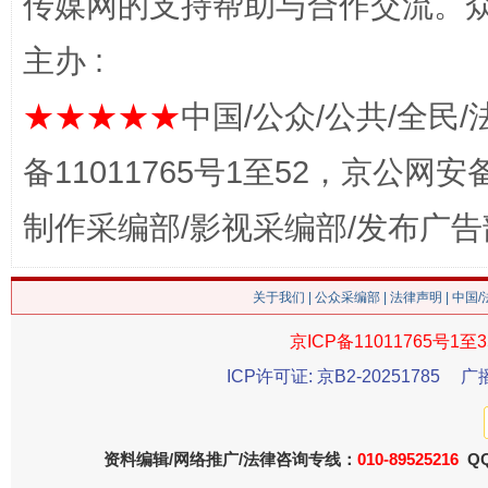
传媒网的支持帮助与合作交流。
魏明亮
主办 :
★★★★★
中国/公众/公共/全民/
备11011765号1至52，京公网安备：
制作采编部/影视采编部/发布广告
生
“刷贴”乱象丛生
关于我们
|
公众采编部
|
法律声明
| 中国
京ICP备11011765号1至3
ICP许可证: 京B2-20251785
广
资料编辑/网络推广/法律咨询专线：
010-89525216
QQ