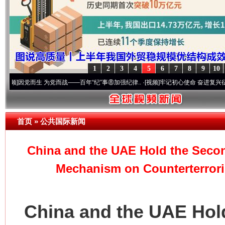
1
2
3
4
5
6
7
8
9
10
党而生 为党而战——百年“纪”事⑧加强纪律..
·[视频]
牢记初心使命 奋进复兴征程丨“转折
首页
»
公共国际新闻
China and the UAE Hold the Secon
Mechanism on Counterterrori
China and the UAE Hold