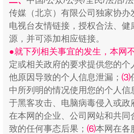
二、
中国/公众/公共/全民/法治
传媒（北京）有限公司独家协办
电视台友情链接，授权合法、健
源，并可添加相应链接。
站台名比不上好声名
●就下列相关事宜的发生，本网
定或相关政府的要求提供您的个
他原因导致的个人信息泄漏；
⑶
中所列明的情况使用您的个人信
于黑客攻击、电脑病毒侵入或政
在本网的企业、公司网站和共同
致的任何事态后果；
⑹
本网在各
漫山遍野的桃花与雪山、麦地、白藏房
除了