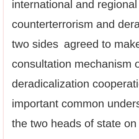
international and regional
counterterrorism and der
two sides agreed to make 
网上购药对药下症？
consultation mechanism o
deradicalization cooperat
important common under
the two heads of state on
这是一记警钟！
谢