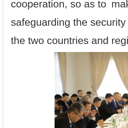
cooperation, so as to mak
safeguarding the security
the two countries and regi
今
在谋一域中谋全局