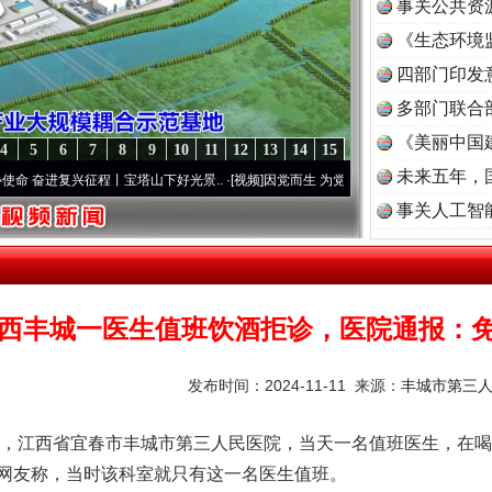
事关公共资
《生态环境
读
四部门印发
多部门联合
《美丽中国
4
5
6
7
8
9
10
11
12
13
14
15
未来五年，
兴征程丨宝塔山下好光景..
·[视频]
因党而生 为党而战——百年“纪”事⑧加强纪律..
·[视
事关人工智
西丰城一医生值班饮酒拒诊，医院通报：
发布时间：2024-11-11 来源：
丰城市第三
，江西省宜春市丰城市第三人民医院，当天一名值班医生，在喝
网友称，当时该科室就只有这一名医生值班。