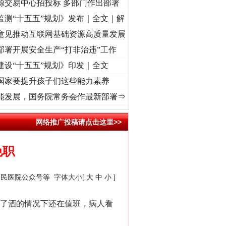
源交易中心招投标 多部门作出部署
监测“十五五”规划》发布｜全文｜解
意见推动互联网基础资源高质量发展
部署开展安全生产“打非治违”工作
建设“十五五”规划》印发｜全文
国家要提升孩子们这些能力素养
频]
牢记初心使命 奋进复兴征程丨“转折之城”激荡..
·[视频]
牢记初心使命 奋进复兴征程丨
能发展，国务院常务会作最新部署⇒
网络推广投稿请点击这里>>
免职
人民医院公众号等
字体大小[
大
中
小
]
了酒的情况下还在值班，病人看