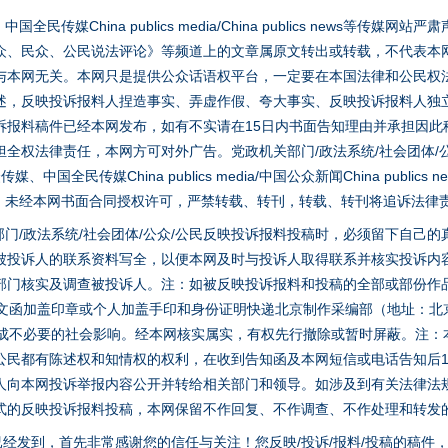
媒China publics media/China publics news等传媒网
众、民众、公民说法评论》等频道上的文章属原文转出或转载，不代表本
与本网无关。本网只是提供公众话语权平台，一定要在本国法律和公民权
述，反映投诉报料人捏造事实、弄虚作假、夸大事实、反映投诉报料人独
诉报料稿件已经本网发布，如有不实请在15日内书面告知理由并承担因此
全权法律责任，本网方可对外广告。党政机关部门/政法系统/社会团体/公
全民传媒China publics media/中国公众新闻China publics new
家版权。未经本网书面合同授权许可，严禁转载、转刊，转载、转刊将追诉法律
门/政法系统/社会团体/公众/公民反映投诉报料投稿时，必须留下自己
被投诉人的联系资料写全，以便本网及时与投诉人取得联系并核实投诉内
部门核实及调查被投诉人。注：如被反映投诉报料和投稿的全部或部份作
面文函加盖印章或个人加盖手印和身份证明快递北京制作采编部（地址：北
避免造成不必要的社会影响。经本网核实属实，有权先行撤除或暂时屏蔽。注
公民都有陈述权和知情权的权利，在收到告知函及本网短信或电话告知后1
人向本网投诉举报内容公开并转给相关部门和领导。如涉及到有关法律法
式的反映投诉报料投稿，本网保留不作回复、不作调查、不作处理和转发
稿已经发到，首先非常感谢您的信任与关注！您反映/投诉/报料/投稿的稿