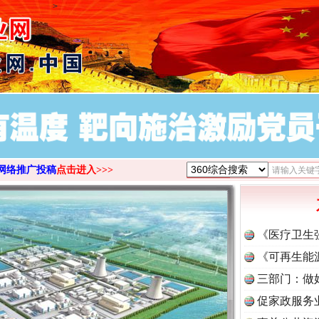
>
网络推广投稿
点击进入>>>
《医疗卫生
《可再生能
三部门：做
促家政服务