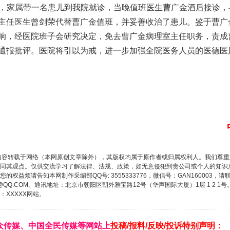
时许，家属带一名患儿到我院就诊，当晚值班医生曹广金酒后接诊
主任医生曾剑荣代替曹广金值班，并妥善收治了患儿。鉴于曹广
响，经医院班子会研究决定，免去曹广金病理室主任职务，责成
通报批评。医院将引以为戒，进一步加强全院医务人员的医德医
内容转载于网络（本网原创文章除外），其版权均属于原作者或归属权利人。我们尊
同其观点。仅供交流学习了解法律、法规、政策，如无意侵犯到贵公司或个人的知识
权益烦请告知本网制作采编部QQ号: 3555333776，微信号：GAN160003，请
3776@QQ.COM。通讯地址：北京市朝阳区朝外雅宝路12号（华声国际大厦）1层 1 
XXXXX网站。
众传媒、中国全民传媒等网站上
投稿/报料/反映/投诉特别声明：