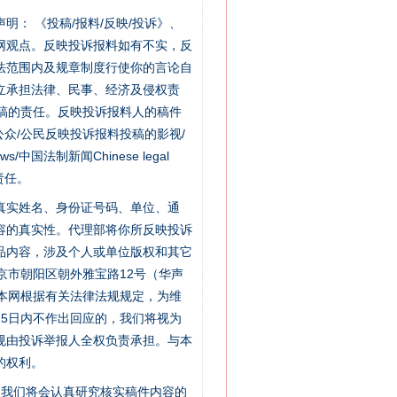
站严肃声明： 《投稿/报料/反映/投诉》、
网观点。反映投诉报料如有不实，反
法范围内及规章制度行使你的言论自
立承担法律、民事、经济及侵权责
稿的责任。反映投诉报料人的稿件
众/公民反映投诉报料投稿的影视/
s/中国法制新闻Chinese legal
责任。
的真实姓名、身份证号码、单位、通
容的真实性。代理部将你所反映投诉
品内容，涉及个人或单位版权和其它
京市朝阳区朝外雅宝路12号（华声
：本网根据有关法律法规规定，为维
5日内不作出回应的，我们将视为
规由投诉举报人全权负责承担。与本
的权利。
件，我们将会认真研究核实稿件内容的