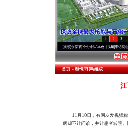
1
2
3
20周年 深刻改变雪域高原..
·[视频]
永葆“两个先锋队”本色
·[视频]
牢记初心使命 奋进复
首页
»
舆情/呼声/维权
江
11月10日，有网友发视频称
病却不让问诊，并让患者转院。