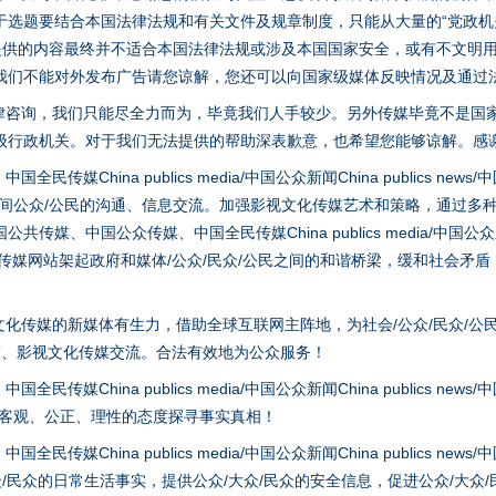
选题要结合本国法律法规和有关文件及规章制度，只能从大量的“党政机关部
您提供的内容最终并不适合本国法律法规或涉及本国国家安全，或有不文明
我们不能对外发布广告请您谅解，您还可以向国家级媒体反映情况及通过
律咨询，我们只能尽全力而为，毕竟我们人手较少。另外传媒毕竟不是国
级行政机关。对于我们无法提供的帮助深表歉意，也希望您能够谅解。感
hina publics media/中国公众新闻China publics news/中国法制
之间公众/公民的沟通、信息交流。加强影视文化传媒艺术和策略，通过多
茶叶“炒上天”
、中国公众传媒、中国全民传媒China publics media/中国公众新闻Chi
tem news等传媒网站架起政府和媒体/公众/民众/公民之间的和谐桥梁，缓和
化传媒的新媒体有生力，借助全球互联网主阵地，为社会/公众/民众/公
策、影视文化传媒交流。合法有效地为公众服务！
hina publics media/中国公众新闻China publics news/中国法制
以客观、公正、理性的态度探寻事实真相！
hina publics media/中国公众新闻China publics news/中国法制
众/民众的日常生活事实，提供公众/大众/民众的安全信息，促进公众/大众
谢谢有你温暖了四季