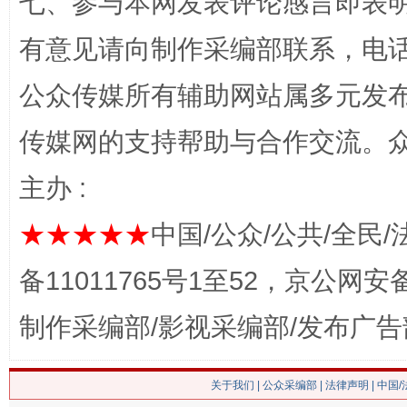
七、参与本网发表评论感言即表明
网上购药对药下症？
有意见请向制作采编部联系，电话：0
公众传媒所有辅助网站属多元发
传媒网的支持帮助与合作交流。
主办 :
★★★★★
中国/公众/公共/全民/
备11011765号1至52，京公网安备：
这是一记警钟！
谢
制作采编部/影视采编部/发布广告
关于我们
|
公众采编部
|
法律声明
| 中国