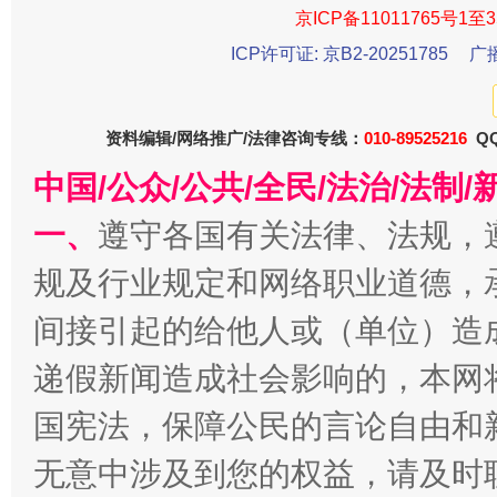
京ICP备11011765号1至3
ICP许可证: 京B2-20251785
广
资料编辑/网络推广/法律咨询专线：
010-89525216
今
QQ
在谋一域中谋全局
中国/公众/公共/全民/法治/法
一、
遵守各国有关法律、法规，
规及行业规定和网络职业道德，
间接引起的给他人或（单位）造
递假新闻造成社会影响的，本网
国宪法，保障公民的言论自由和
习近平的博鳌关键词
魏明亮
无意中涉及到您的权益，请及时