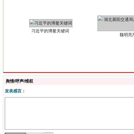
生
“刷贴”乱象丛生
舆情/呼声/维权
发表感言：