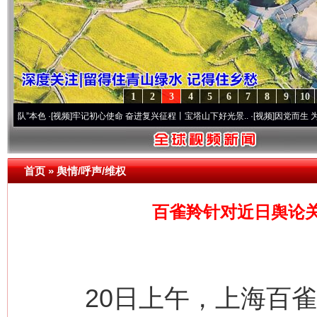
1
2
3
4
5
6
7
8
9
10
色
·[视频]
牢记初心使命 奋进复兴征程丨宝塔山下好光景..
·[视频]
因党而生 为党而战——
首页
»
舆情/呼声/维权
百雀羚针对近日舆论
20日上午，上海百雀