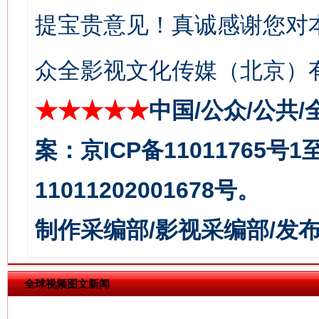
提宝贵意见！真诚感谢您对
众全影视文化传媒（北京）有
★★★★★
中国/公众/公共/
今
在谋一域中谋全局
案：京ICP备11011765号
11011202001678号。
制作采编部/影视采编部/发
全球视频图文新闻
习近平的博鳌关键词
魏明亮