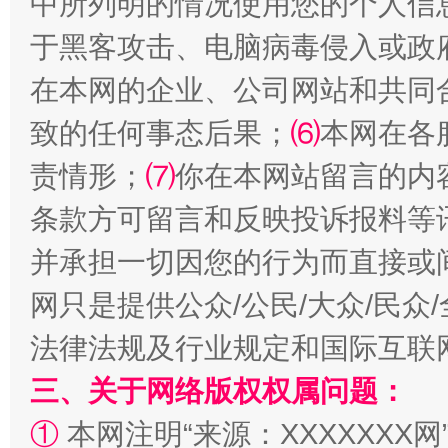
中所列明的情况使用您的个人信
揭批美国五大"原罪"
"炒
于黑客攻击、电脑病毒侵入或政
在本网的企业、公司网站和共同
致的任何事态后果；
⑹
本网在各
责情形；
⑺
你在本网站留言的内
条款方可留言和反映投诉报料等
并承担一切因您的行为而直接或
网只是提供公众/公民/大众/民
解纷+调解+退费，一次搞定
法律法规及行业规定和国际互联
三、关于网络版权权属问题：
①
本网注明“来源：XXXXXXX网