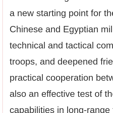
网上购药对药下症？
a new starting point for 
Chinese and Egyptian mili
technical and tactical com
troops, and deepened frie
这是一记警钟！
谢
practical cooperation betwe
also an effective test of 
capabilities in long-range 