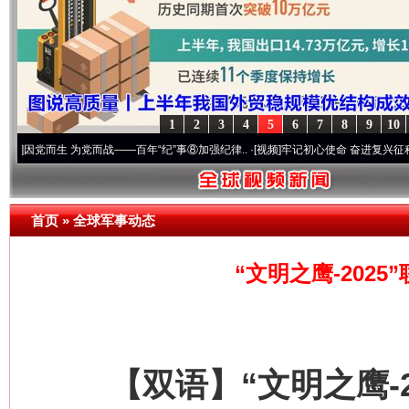
1
2
3
4
5
6
7
8
9
10
生 为党而战——百年“纪”事⑧加强纪律..
·[视频]
牢记初心使命 奋进复兴征程丨“转折之城
首页
»
全球军事动态
“文明之鹰-202
【双语】“文明之鹰-2