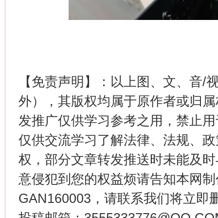
【免责声明】：以上图、文、音/
生
“刷贴”乱象丛生
外），其版权均属于原作者或归属
发推广仅供学习参考之用，禁止用
仅供交流学习了解法律、法规、政
权，部分文章转发推送时未能及时
意侵犯到您的权益烦请告知本网制作采编
GAN160003，请联系我们将立即删
揭批美国五大"原罪"
"炒
投稿邮箱：3555333776@QQ