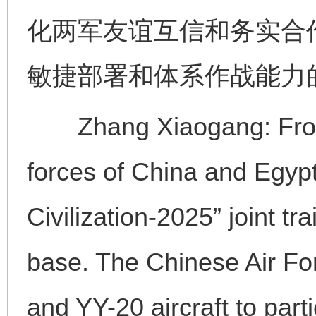
化两军友谊互信和务实合
敏捷部署和体系作战能力
Zhang Xiaogang: From Ap
forces of China and Egypt 
Civilization-2025” joint tr
base. The Chinese Air Fo
and YY-20 aircraft to parti