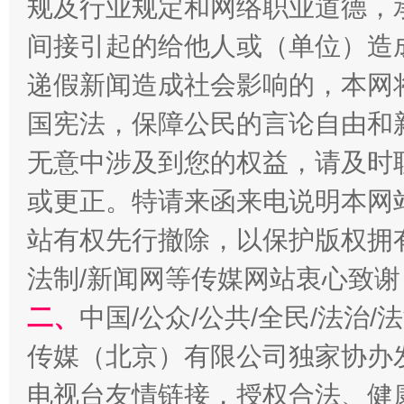
规及行业规定和网络职业道德，
间接引起的给他人或（单位）造
递假新闻造成社会影响的，本网
国宪法，保障公民的言论自由和
无意中涉及到您的权益，请及时
或更正。特请来函来电说明本网
解纷+调解+退费，一次搞定
站有权先行撤除，以保护版权拥有者
法制/新闻网等传媒网站衷心致谢
二、
中国/公众/公共/全民/法治
传媒（北京）有限公司独家协办
电视台友情链接，授权合法、健