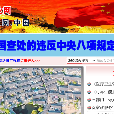
>
网络推广投稿
点击进入>>>
《医疗卫生
《可再生能
三部门：做
促家政服务