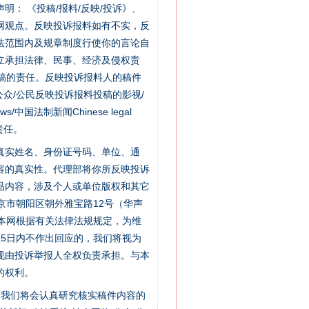
站严肃声明： 《投稿/报料/反映/投诉》、
网观点。反映投诉报料如有不实，反
法范围内及规章制度行使你的言论自
立承担法律、民事、经济及侵权责
稿的责任。反映投诉报料人的稿件
众/公民反映投诉报料投稿的影视/
s/中国法制新闻Chinese legal
责任。
的真实姓名、身份证号码、单位、通
容的真实性。代理部将你所反映投诉
品内容，涉及个人或单位版权和其它
京市朝阳区朝外雅宝路12号（华声
“神药”背后的真相
：本网根据有关法律法规规定，为维
5日内不作出回应的，我们将视为
规由投诉举报人全权负责承担。与本
的权利。
件，我们将会认真研究核实稿件内容的