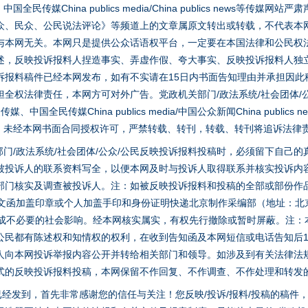
媒China publics media/China publics news等传媒网
众、民众、公民说法评论》等频道上的文章属原文转出或转载，不代表本
与本网无关。本网只是提供公众话语权平台，一定要在本国法律和公民权
述，反映投诉报料人捏造事实、弄虚作假、夸大事实、反映投诉报料人独
诉报料稿件已经本网发布，如有不实请在15日内书面告知理由并承担因此
全权法律责任，本网方可对外广告。党政机关部门/政法系统/社会团体/公
全民传媒China publics media/中国公众新闻China publics new
家版权。未经本网书面合同授权许可，严禁转载、转刊，转载、转刊将追诉法律
门/政法系统/社会团体/公众/公民反映投诉报料投稿时，必须留下自己
被投诉人的联系资料写全，以便本网及时与投诉人取得联系并核实投诉内
部门核实及调查被投诉人。注：如被反映投诉报料和投稿的全部或部份作
面文函加盖印章或个人加盖手印和身份证明快递北京制作采编部（地址：北
茶叶“炒上天”
避免造成不必要的社会影响。经本网核实属实，有权先行撤除或暂时屏蔽。注
公民都有陈述权和知情权的权利，在收到告知函及本网短信或电话告知后1
人向本网投诉举报内容公开并转给相关部门和领导。如涉及到有关法律法
式的反映投诉报料投稿，本网保留不作回复、不作调查、不作处理和转发
稿已经发到，首先非常感谢您的信任与关注！您反映/投诉/报料/投稿的稿