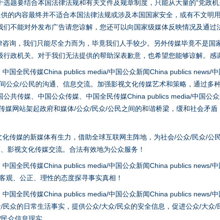
选题要结合本国法律法规和有关文件及规章制度，只能从大量的“党政机关部
您提供的内容最终并不适合本国法律法规或涉及本国国家安全，或有不文明
我们不能对外发布广告请您谅解，您还可以向国家级媒体反映情况及通过
律咨询，我们只能尽全力而为，毕竟我们人手较少。另外传媒毕竟不是国
级行政机关。对于我们无法提供的帮助深表歉意，也希望您能够谅解。感
谢谢有你温暖了四季
hina publics media/中国公众新闻China publics news/中国法制
之间公众/公民的沟通、信息交流。加强影视文化传媒艺术和策略，通过多
、中国公众传媒、中国全民传媒China publics media/中国公众新闻Chi
tem news等传媒网站架起政府和媒体/公众/民众/公民之间的和谐桥梁，缓和
化传媒的新媒体有生力，借助全球互联网主阵地，为社会/公众/民众/公
策、影视文化传媒交流。合法有效地为公众服务！
hina publics media/中国公众新闻China publics news/中国法制
以客观、公正、理性的态度探寻事实真相！
今年投资意愿榜揭晓
hina publics media/中国公众新闻China publics news/中国法制
众/民众的日常生活事实，提供公众/大众/民众的安全信息，促进公众/大众
众/民众信息现实。