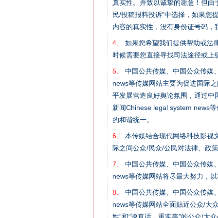
真实性。并致以诚挚的谢意！但由于
民/投稿报料投诉”中选择，如果
内容的真实性，没有身份证号码，
4、
如果您希望我们提供帮助或法
时候需要您直接寻找司法途径或上
这是一记警钟！
5、
中国公共传媒、中国公众传媒、中国全民传媒C
news等传媒网站主要为促进国际
平发展营造良好舆论氛围，通过中国公共传媒
新闻Chinese legal sys
的和谐统一。
6、
本传媒结合现代网络科技影视文
际之间公众/民众/公民对法律、政
7、
中国公共传媒、中国公众传媒、中国全民传媒C
news等传媒网站将尽最大努力，
8、
中国公共传媒、中国公众传媒、中国全民传媒C
在谋一域中谋全局
news等传媒网站全面贴近公众/大
姓”和“说真话、重实事”的公众/大