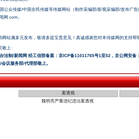
国公众传媒/中国全民传媒等传媒网站（制作采编部/影视采编部/发布广告
网.com。
助网站属多元发布，敬请多提宝贵意见！真诚感谢您对本传媒网的支持帮
敬上 :
治/法制/新闻网 经工信部备案：京ICP备11011765号1至52，京公网安备：11
/会议服务部/代理部敬上。
魏明亮严重违纪违法案透视