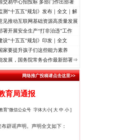
源交易中心招投标 多部门作出部署
监测“十五五”规划》发布｜全文｜解
意见推动互联网基础资源高质量发展
部署开展安全生产“打非治违”工作
建设“十五五”规划》印发｜全文
国家要提升孩子们这些能力素养
“转折之城”激荡..
·[视频]
牢记初心使命 奋进复兴征程丨红船起航处 潮起..
·[视频]
一首
能发展，国务院常务会作最新部署⇒
网络推广投稿请点击这里>>
教育局通报
峰教育”微信公众号
字体大小[
大
中
小
]
发布辟谣声明。声明全文如下：