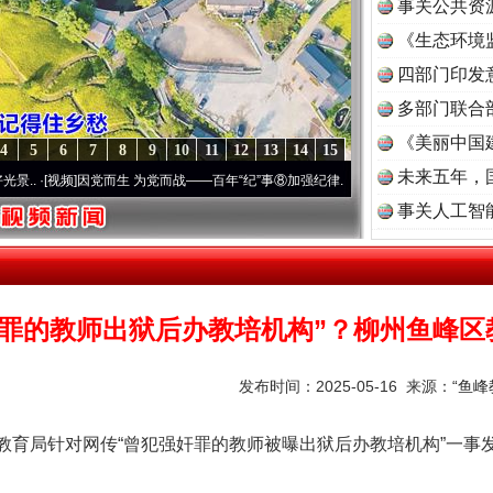
事关公共资
《生态环境
读
四部门印发
多部门联合
《美丽中国
4
5
6
7
8
9
10
11
12
13
14
15
未来五年，
视频]
因党而生 为党而战——百年“纪”事⑧加强纪律..
·[视频]
牢记初心使命 奋进复兴征程丨
事关人工智
奸罪的教师出狱后办教培机构”？柳州鱼峰区
发布时间：2025-05-16 来源：
“鱼
育局针对网传“曾犯强奸罪的教师被曝出狱后办教培机构”一事