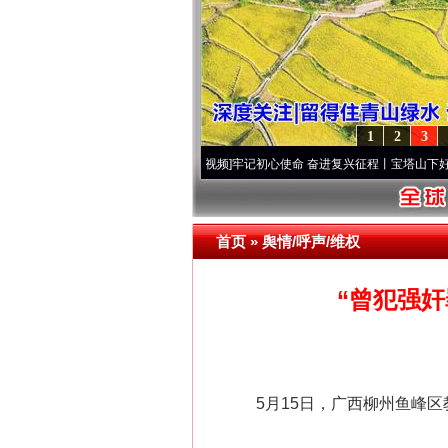
1
2
3
[视频]
永葆“两个先锋队”本色
·[视频]
牢记初心使命 奋进复兴征程丨宝塔山下好光景..
·[
首页
»
舆情/呼声/维权
“曾犯强
5月15日，广西柳州鱼峰区教