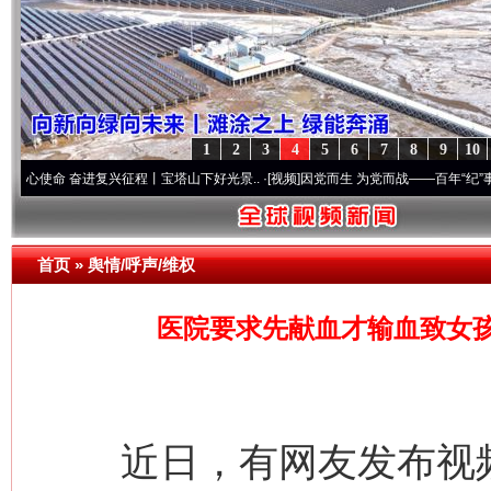
1
2
3
4
5
6
7
8
9
10
奋进复兴征程丨宝塔山下好光景..
·[视频]
因党而生 为党而战——百年“纪”事⑧加强纪律.
首页
»
舆情/呼声/维权
医院要求先献血才输血致女
近日，有网友发布视频