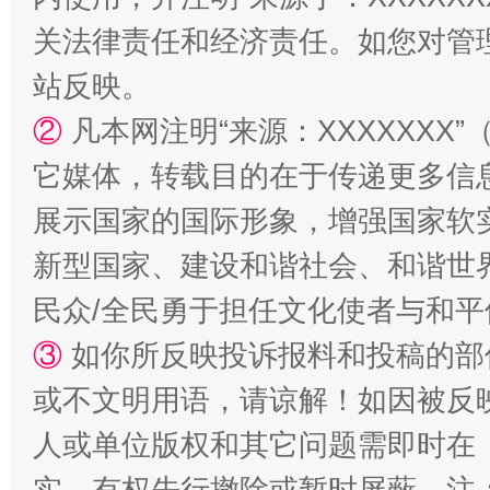
漫山遍野的桃花与雪山、麦地、白藏房
除了
关法律责任和经济责任。如您对管
站反映。
②
凡本网注明“来源：XXXXXX
它媒体，转载目的在于传递更多信
展示国家的国际形象，增强国家软
新型国家、建设和谐社会、和谐世界
民众/全民勇于担任文化使者与和
招工难、用工荒背后
③
如你所反映投诉报料和投稿的部
或不文明用语，请谅解！如因被反
人或单位版权和其它问题需即时在
实，有权先行撤除或暂时屏蔽。注