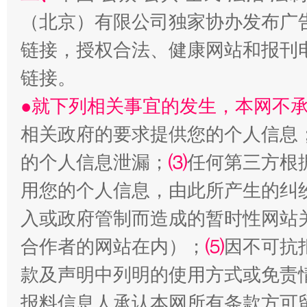
（北京）有限公司独家协办发布广
链接，授权合法、健康网站和报刊
链接。
揭批美国五大"原罪"
"炒
●就下列相关事宜的发生，本网不
相关政府的要求提供您的个人信息
的个人信息泄漏；
⑶
任何第三方根
用您的个人信息，由此所产生的纠
入或政府管制而造成的暂时性网站
合作者的网站在内）；
⑸
因不可抗
款及声明中列明的使用方式或免责
解纷+调解+退费，一次搞定
报料信息人承认本网所有条款方可