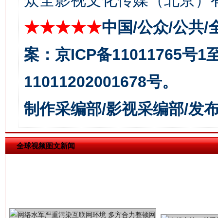
众全影视文化传媒（北京）有
★★★★★
中国/公众/公共/
习近平的博鳌关键词
魏明亮
案：京ICP备11011765号
11011202001678号。
制作采编部/影视采编部/发
全球视频图文新闻
生
“刷贴”乱象丛生