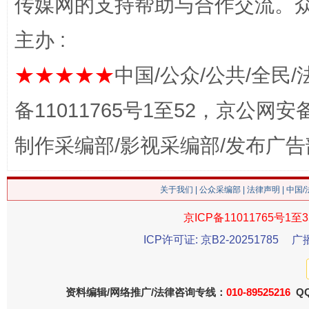
传媒网的支持帮助与合作交流。
主办 :
★★★★★
中国/公众/公共/全民/
备11011765号1至52，京公网安备：
这是一记警钟！
谢
制作采编部/影视采编部/发布广告
关于我们
|
公众采编部
|
法律声明
| 中国
京ICP备11011765号1至3
ICP许可证: 京B2-20251785
广
资料编辑/网络推广/法律咨询专线：
010-89525216
QQ
今
在谋一域中谋全局