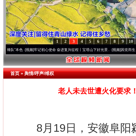
1
2
3
4
5
6
7
8
9
10
本色
·[视频]
牢记初心使命 奋进复兴征程丨宝塔山下好光景..
·[视频]
因党而生 为党而战—
首页
»
舆情/呼声/维权
老人未去世遭火化要求
8月19日，安徽阜阳