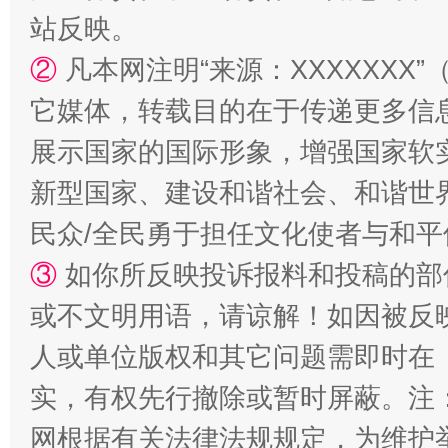
站反映。
②
凡本网注明“来源：XXXXXX
它媒体，转载目的在于传递更多信
展示国家的国际形象，增强国家软
新型国家、建设和谐社会、和谐世界
民众/全民勇于担任文化使者与和
漫山遍野的桃花与雪山、麦地、白藏房
除了
③
如你所反映投诉报料和投稿的部
或不文明用语，请谅解！如因被反
人或单位版权和其它问题需即时在
实，有权先行撤除或暂时屏蔽。注
网根据有关法律法规规定，为维护