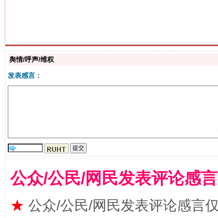
生
“刷贴”乱象丛生
舆情/呼声/维权
发表感言：
公众/公民/网民发表评论感
揭批美国五大"原罪"
"炒
★
公众/公民/网民发表评论感言