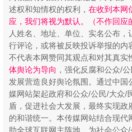
述权和知情权的权利，
在收到本网
招工难、用工荒背后
应，我们将视为默认。（不作回应
人姓名、地址、单位、实名公布，让
行评论，或将被反映投诉举报的内
不代表本网赞同其观点和对其真实
体舆论为导向
，强化反腐和公众/公
发展营造良好舆论氛围。通过中国公
媒网站架起政府和公众/公民/大众
盾，促进社会大发展，最终实现政府
的和谐统一。本传媒网站结合现代
助全球互联网主阵地，为社会公众/