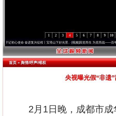
1
2
3
4
5
6
7
8
9
10
心使命 奋进复兴征程丨宝塔山下好光景..
·[视频]
因党而生 为党而战——百年“纪”事⑧加
首页
»
舆情/呼声/维权
央视曝光假“非遗
2月1日晚，成都市成