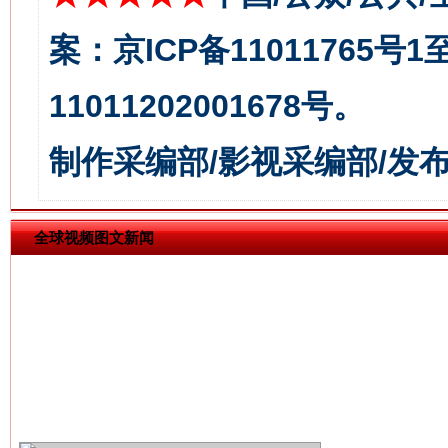
案：京ICP备11011765号
11011202001678号。
习近平的博鳌关键词
魏明亮
制作采编部/影视采编部/发
全球视频图文新闻
生
“刷贴”乱象丛生