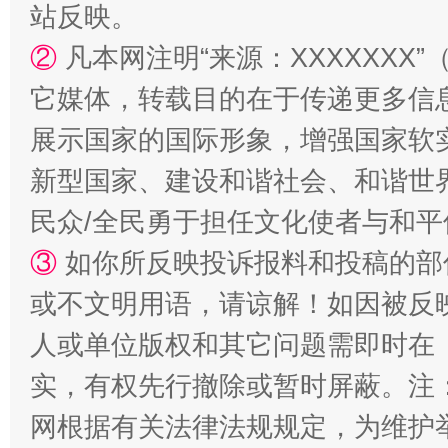
站反映。
漫山遍野的桃花与雪山、麦地、白藏房
除了
②
凡本网注明“来源：XXXXXX
它媒体，转载目的在于传递更多信
展示国家的国际形象，增强国家软
新型国家、建设和谐社会、和谐世界
民众/全民勇于担任文化使者与和
③
如你所反映投诉报料和投稿的部
或不文明用语，请谅解！如因被反
招工难、用工荒背后
人或单位版权和其它问题需即时在
实，有权先行撤除或暂时屏蔽。注
网根据有关法律法规规定，为维护