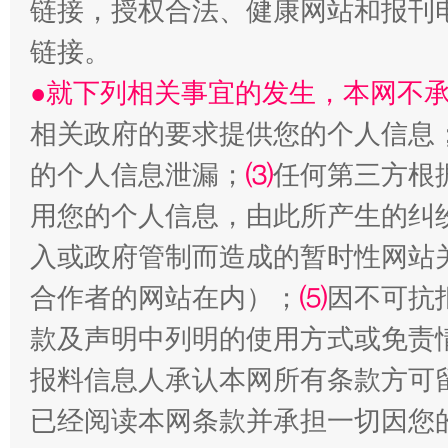
链接，授权合法、健康网站和报刊
链接。
●就下列相关事宜的发生，本网不
相关政府的要求提供您的个人信息
揭批美国五大"原罪"
"炒
的个人信息泄漏；
⑶
任何第三方根
用您的个人信息，由此所产生的纠
入或政府管制而造成的暂时性网站
合作者的网站在内）；
⑸
因不可抗
款及声明中列明的使用方式或免责
报料信息人承认本网所有条款方可
已经阅读本网条款并承担一切因您
解纷+调解+退费，一次搞定