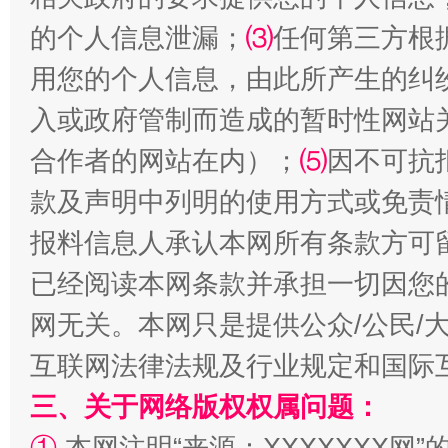
的个人信息泄漏；
⑶
任何第三方根
用您的个人信息，由此所产生的纠
入或政府管制而造成的暂时性网站
合作者的网站在内）；
⑸
因不可抗
揭批美国五大"原罪"
"炒
款及声明中列明的使用方式或免责
报料信息人承认本网所有条款方可
已经阅读本网条款并承担一切因您
网无关。本网只是提供公众/公民/
互联网法律法规及行业规定和国际
三、关于网络版权权属问题：
①
本网注明“来源：XXXXXXX网”