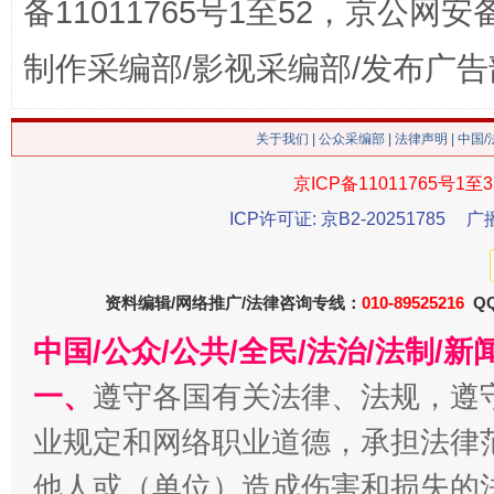
备11011765号1至52，京公网安备：
这是一记警钟！
谢
制作采编部/影视采编部/发布广告
关于我们
|
公众采编部
|
法律声明
| 中国
京ICP备11011765号1至3
ICP许可证: 京B2-20251785
广
资料编辑/网络推广/法律咨询专线：
010-89525216
QQ
今
在谋一域中谋全局
中国/公众/公共/全民/法治/法制/
一、
遵守各国有关法律、法规，遵
业规定和网络职业道德，承担法律
他人或（单位）造成伤害和损失的