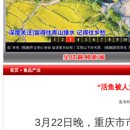
1
2
3
4
5
6
7
8
9
10
本色
·[视频]
牢记初心使命 奋进复兴征程丨宝塔山下好光景..
·[视频]
因党而生 为党而战——
首页
»
食品产业
“活鱼被人
发布时
3月22日晚，重庆市