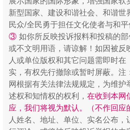
展示国家的国际形象，增强国家软
新型国家、建设和谐社会、和谐世界
民众/全民勇于担任文化使者与和
漫山遍野的桃花与雪山、麦地、白藏房
除了
③
如你所反映投诉报料和投稿的部
或不文明用语，请谅解！如因被反
人或单位版权和其它问题需即时在
实，有权先行撤除或暂时屏蔽。注
网根据有关法律法规规定，为维护
述权和知情权的权利，
在收到本网
应，我们将视为默认。（不作回应
招工难、用工荒背后
人姓名、地址、单位、实名公布，让