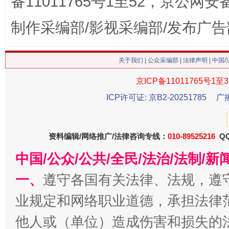
备11011765号1至52，京公网安备：
生
“刷贴”乱象丛生
制作采编部/影视采编部/发布广告
关于我们
|
公众采编部
|
法律声明
| 中国
京ICP备11011765号1至3
ICP许可证: 京B2-20251785
广
资料编辑/网络推广/法律咨询专线：
010-89525216
QQ
揭批美国五大"原罪"
"炒
中国/公众/公共/全民/法治/法制/
一、
遵守各国有关法律、法规，遵
业规定和网络职业道德，承担法律
他人或（单位）造成伤害和损失的