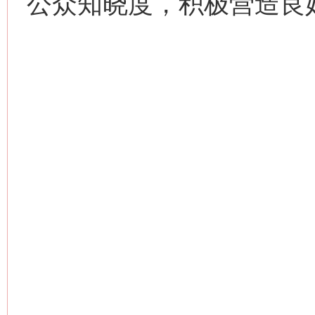
公众知晓度，积极营造良
习近平的博鳌关键词
魏明亮