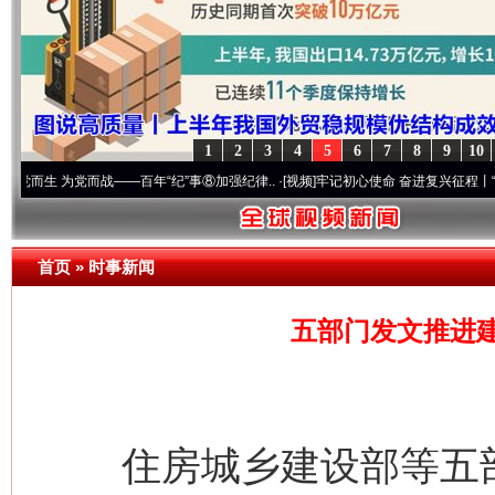
1
2
3
4
5
6
7
8
9
10
为党而战——百年“纪”事⑧加强纪律..
·[视频]
牢记初心使命 奋进复兴征程丨“转折之城”激
首页
»
时事新闻
五部门发文推进建
住房城乡建设部等五部