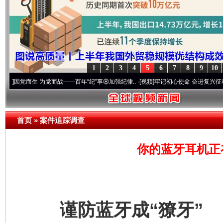
1
2
3
4
5
6
7
8
9
10
生 为党而战——百年“纪”事⑧加强纪律..
·[视频]
牢记初心使命 奋进复兴征程丨“转折之城
首页
»
案件追踪调查
你的蓝牙耳机正
谨防蓝牙成“獠牙”