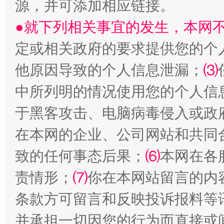
源，并可添加相应链接。
站台名比不上好声名
●就下列相关事宜的发生，本网
定或相关政府的要求提供您的个
他原因导致的个人信息泄漏；
⑶
中所列明的情况使用您的个人信
于黑客攻击、电脑病毒侵入或政
在本网的企业、公司网站和共同
漫山遍野的桃花与雪山、麦地、白藏房
除了
致的任何事态后果；
⑹
本网在各
责情形；
⑺
你在本网站留言的内
条款方可留言和反映投诉报料等
并承担一切因您的行为而直接或