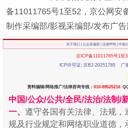
备11011765号1至52，京公网安备：
制作采编部/影视采编部/发布广告
生
“刷贴”乱象丛生
关于我们
|
公众采编部
|
法律声明
| 中国
京ICP备11011765号1至3
ICP许可证: 京B2-20251785
广
资料编辑/网络推广/法律咨询专线：
010-89525216
QQ
中国/公众/公共/全民/法治/法
揭批美国五大"原罪"
"炒
一、
遵守各国有关法律、法规，
规及行业规定和网络职业道德，