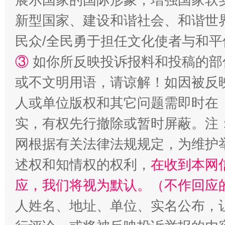
新型国家、建设和谐社会、和谐世界
漫山遍野的桃花与雪山、麦地、白藏房
除了
民众/全民勇于担任文化使者与和
③
如你所反映投诉报料和投稿的部
或不文明用语，请谅解！如因被反
人或单位版权和其它问题需即时在
实，有权先行撤除或暂时屏蔽。注
网根据有关法律法规规定，为维护
述权和知情权的权利，
在收到本网
招工难、用工荒背后
应，我们将视为默认。（不作回应
人姓名、地址、单位、实名公布，让