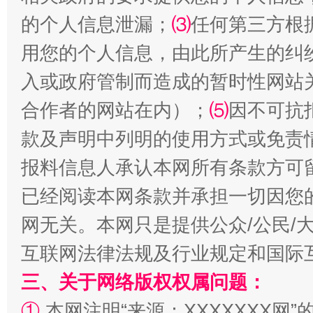
的个人信息泄漏；
⑶
任何第三方根
用您的个人信息，由此所产生的纠
入或政府管制而造成的暂时性网站
合作者的网站在内）；
⑸
因不可抗
揭批美国五大"原罪"
"炒
款及声明中列明的使用方式或免责
报料信息人承认本网所有条款方可
已经阅读本网条款并承担一切因您
网无关。本网只是提供公众/公民/
互联网法律法规及行业规定和国际
三、关于网络版权权属问题：
解纷+调解+退费，一次搞定
①
本网注明“来源：XXXXXXX网”