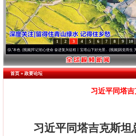
1
2
3
4
5
6
7
8
9
10
·[视频]
牢记初心使命 奋进复兴征程丨宝塔山下好光景..
·[视频]
因党而生 为党而战——百
首页
»
政要论坛
习近平同塔吉
习近平同塔吉克斯坦总