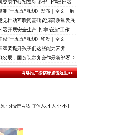
源交易中心招投标 多部门作出部署
监测“十五五”规划》发布｜全文｜解
意见推动互联网基础资源高质量发展
部署开展安全生产“打非治违”工作
建设“十五五”规划》印发｜全文
国家要提升孩子们这些能力素养
..
·[视频]
牢记初心使命 奋进复兴征程丨红船起航处 潮起..
·[视频]
一首歌的时间，读懂
能发展，国务院常务会作最新部署⇒
网络推广投稿请点击这里>>
来源：
外交部网站
字体大小[
大
中
小
]