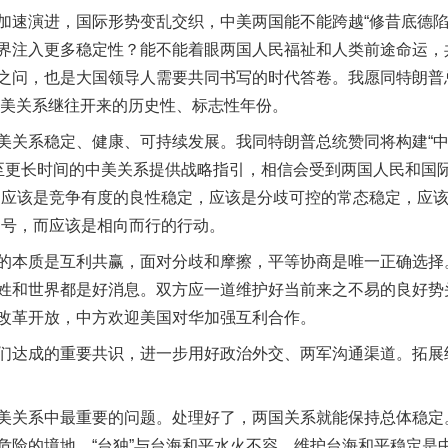
演进，国际形势变乱交织，中美两国能不能跨越“修昔底德陷
界注入更多稳定性？能不能着眼两国人民福祉和人类前途命运，
之问，也是大国领导人需要共同书写的时代答卷。我愿同特朗普
中美关系继往开来的历史性、标志性年份。
系稳定、健康、可持续发展。我同特朗普总统赞同将构建“中
至更长时间的中美关系提供战略指引，相信会受到两国人民和国际
，应该是竞争有度的良性稳定，应该是分歧可控的常态稳定，应该
口号，而应该是相向而行的行动。
本质是互利共赢，面对分歧和摩擦，平等协商是唯一正确选择
姓和世界都是好消息。双方应一道维护好当前来之不易的良好势
改革开放，中方欢迎美国对华加强互利合作。
达成的重要共识，进一步用好政治外交、两军沟通渠道。拓展
关系中最重要的问题。处理好了，两国关系就能保持总体稳定
危险的境地。“台独”与台海和平水火不容，维护台海和平稳定是