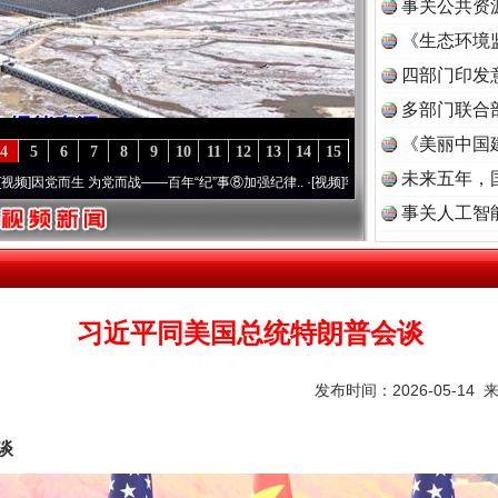
事关公共资
《生态环境
读
四部门印发
多部门联合
《美丽中国
4
5
6
7
8
9
10
11
12
13
14
15
未来五年，
党而战——百年“纪”事⑧加强纪律..
·[视频]
牢记初心使命 奋进复兴征程丨“转折之城”激荡
事关人工智
习近平同美国总统特朗普会谈
发布时间：2026-05-14 
谈