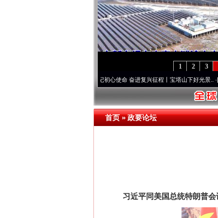
1
2
3
先锋队”本色
·[视频]
牢记初心使命 奋进复兴征程丨宝塔山下好光景..
·[视频]
因党而生 为
首页
»
政要论坛
习近平同美国总统特朗普会