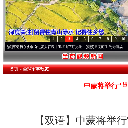
1
2
3
4
5
6
7
8
9
10
记初心使命 奋进复兴征程丨宝塔山下好光景..
·[视频]
因党而生 为党而战——百年“纪”事
首页
»
全球军事动态
中蒙将举行“草
【双语】中蒙将举行“草原