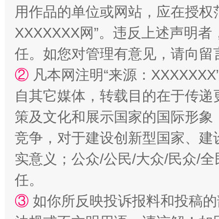
用作品的单位或网站，应在授权
漫山遍野的桃花与雪山、麦地、白藏房
除了
XXXXXXX网”。违反上述声
任。如您对管理有意见，请向留
②
凡本网注明“来源：XXXXX
自其它媒体，转载目的在于传递
策及文化和展示国家的国际形象
竞争，对于建设创新型国家、建
实意义；公众/公民/大众/民众
招工难、用工荒背后
任。
③
如你所反映投诉报料和投稿的