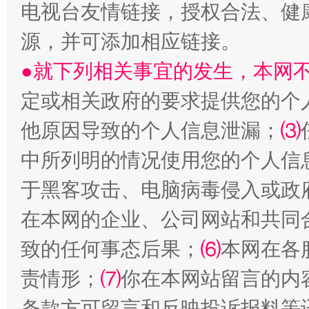
电视台友情链接，授权合法、健
源，并可添加相应链接。
●就下列相关事宜的发生，本网
定或相关政府的要求提供您的个
揭批美国五大"原罪"
"炒
他原因导致的个人信息泄漏；
⑶
中所列明的情况使用您的个人信
于黑客攻击、电脑病毒侵入或政
在本网的企业、公司网站和共同
致的任何事态后果；
⑹
本网在各
责情形；
⑺
你在本网站留言的内
解纷+调解+退费，一次搞定
条款方可留言和反映投诉报料等