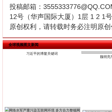
投稿邮箱：3555333776@QQ
12号（华声国际大厦）1层 1 2
习近平的博鳌关键词
原创权利，请转载时务必注明原创作
魏明亮
全球视频图文新闻
生
“刷贴”乱象丛生