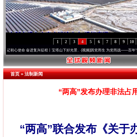
1
2
3
4
5
6
7
8
9
10
使命 奋进复兴征程丨宝塔山下好光景..
·[视频]
因党而生 为党而战——百年“纪”事⑧加强
首页
»
法制新闻
“两高”发布办理非法占
“两高”联合发布《关于