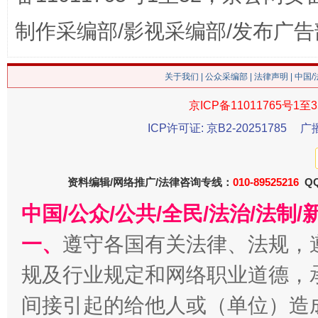
制作采编部/影视采编部/发布广告
关于我们
|
公众采编部
|
法律声明
| 中国
京ICP备11011765号1至3
这是一记警钟！
谢
ICP许可证: 京B2-20251785
广
资料编辑/网络推广/法律咨询专线：
010-89525216
QQ
中国/公众/公共/全民/法治/法
一、
遵守各国有关法律、法规，
规及行业规定和网络职业道德，
间接引起的给他人或（单位）造
今
在谋一域中谋全局