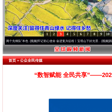
1
2
3
4
5
6
7
8
9
10
先锋队”本色
·[视频]
牢记初心使命 奋进复兴征程丨宝塔山下好光景..
·[视频]
因党而生 为
首页
»
公众全民传媒
“数智赋能 全民共享”——2