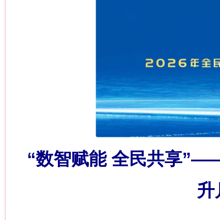
“数智赋能 全民共享”—
升
网上购药对药下症？