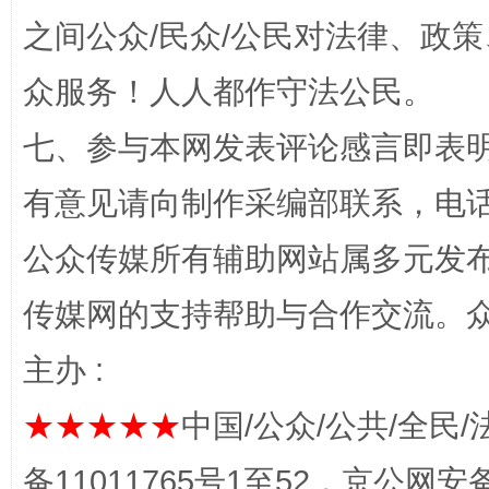
之间公众/民众/公民对法律、政
众服务！人人都作守法公民。
招工难、用工荒背后
七、参与本网发表评论感言即表明
有意见请向制作采编部联系，电话：0
公众传媒所有辅助网站属多元发
传媒网的支持帮助与合作交流。
主办 :
网上购药对药下症？
★★★★★
中国/公众/公共/全民/
备11011765号1至52，京公网安备：