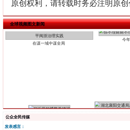
原创权利，请转载时务必注明原创作
今
在谋一域中谋全局
全球视频图文新闻
习近平的博鳌关键词
魏明亮
公众全民传媒
发表感言：