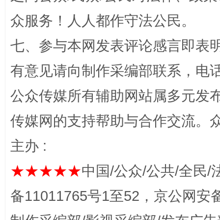
众服务！人人都作守法公民。
七、参与本网发表评论感言即表明
网上购药对药下症？
有意见请向制作采编部联系，电话：0
公众传媒所有辅助网站属多元发
传媒网的支持帮助与合作交流。
主办 :
★★★★★
中国/公众/公共/全民/
这是一记警钟！
谢
备11011765号1至52，京公网安备：