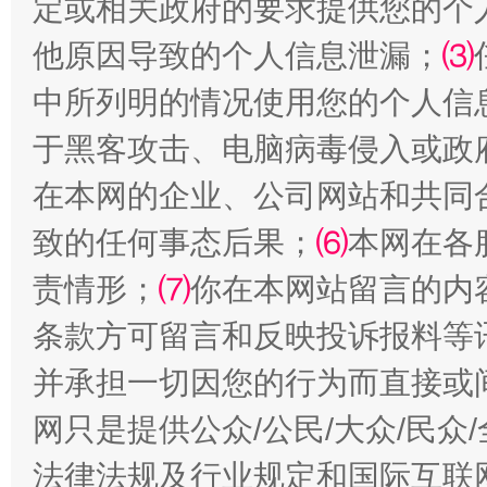
定或相关政府的要求提供您的个
他原因导致的个人信息泄漏；
⑶
揭批美国五大"原罪"
"炒
中所列明的情况使用您的个人信
于黑客攻击、电脑病毒侵入或政
在本网的企业、公司网站和共同
致的任何事态后果；
⑹
本网在各
责情形；
⑺
你在本网站留言的内
条款方可留言和反映投诉报料等
并承担一切因您的行为而直接或
解纷+调解+退费，一次搞定
网只是提供公众/公民/大众/民
法律法规及行业规定和国际互联