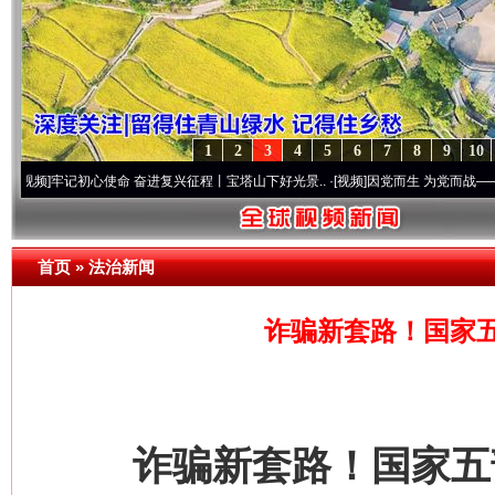
1
2
3
4
5
6
7
8
9
10
初心使命 奋进复兴征程丨宝塔山下好光景..
·[视频]
因党而生 为党而战——百年“纪”事⑧
首页
»
法治新闻
诈骗新套路！国家
诈骗新套路！国家五部