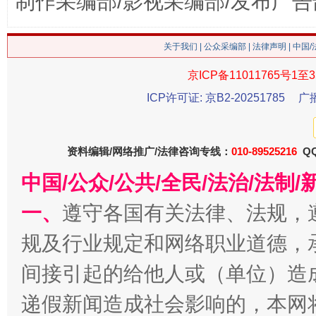
制作采编部/影视采编部/发布广告
关于我们
|
公众采编部
|
法律声明
| 中国
京ICP备11011765号1至3
ICP许可证: 京B2-20251785
广
今
在谋一域中谋全局
资料编辑/网络推广/法律咨询专线：
010-89525216
QQ
中国/公众/公共/全民/法治/法
一、
遵守各国有关法律、法规，
规及行业规定和网络职业道德，
间接引起的给他人或（单位）造
递假新闻造成社会影响的，本网
习近平的博鳌关键词