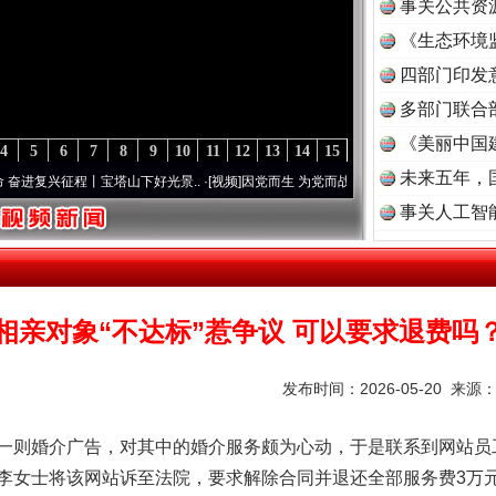
事关公共资
《生态环境
读
四部门印发
多部门联合
《美丽中国
4
5
6
7
8
9
10
11
12
13
14
15
未来五年，
兴征程丨宝塔山下好光景..
·[视频]
因党而生 为党而战——百年“纪”事⑧加强纪律..
·[视频
事关人工智
相亲对象“不达标”惹争议 可以要求退费吗
发布时间：2026-05-20 来源
则婚介广告，对其中的婚介服务颇为心动，于是联系到网站员
李女士将该网站诉至法院，要求解除合同并退还全部服务费3万