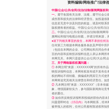
资料编辑/网络推广/法律
中国/公众/公共/全民/法治/法制/新闻网版权
一、
遵守各国有关法律、法规，遵守社会公
成伤害和损失的法律和经济责任。如投递假
信息若无意中涉及到您的权益，请及时联系
版权拥有者的权益。中国/公众/公共/全民/法
二、
中国/公众/公共/全民/法治/法制/
康网站和报刊电视台转载，并请注明来源，
●就下列相关事宜的发生，本网不承担任何法
任何第三方根据本网各服务条款及声明中所
（包括在本网的企业、公司网站和共同合作
站台名比不上好声名
言的内容和反映投诉报料信息人承认本网所
本网无关。本网只是提供公众/公民/大众/
三、关于网络版权权属问题：
①
本网注明“来源：XXXXXXX网”的所有
映投诉报料信息，本网有权发布或不发布在
权的网站不得转载、摘编或利用其它方式使用
本网将追究其相关法律责任和经济责任。如
②
凡本网注明“来源：XXXXXXX”（非
象，增强国家软实力，参与国际新闻舆论竞争
者的重任。
③
如你所反映投诉报料和投稿的部份内容未
问题需即时在
（15日内）
与本网联系，经本
被举报人的权利，任何公民都有陈述权和知