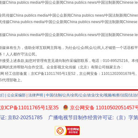
publics media/中国公众新闻China publics news/中国法制新闻Chinese l
a publics media/中国公众新闻China publics news/中国法制新闻Chinese
 publics media/中国公众新闻China publics news/中国法制新闻Chinese 
publics media/中国公众新闻China publics news/中国法制新闻Chinese l
"炒鞋教程"里的骗局
媒体有生力，借助全球互联网主阵地，为社会/公众/民众/公民人才铺垫一个话语权平
务！人人都作守法公民。
接受上述条款,如您对管理有意见请向制作采编部联系，电话：010-89525216。
媒网的支持帮助与合作交流。众全影视文化传媒（北京）有限公司独家主办 :
网 经工信部备案：京ICP备11011765号1至52，京公网安备：11011202001678号
部/代理部敬上。
我们
|
公众采编部
|
法律声明
| 中国/法制/公共/全民/公众/农业/文化/视频/检察/法院/法治
京ICP备11011765号1至35
京公网安备 11010502051457
证: 京B2-20251785
广播电视节目制作经营许可证:（京）字第3
珠宝鉴定乱象