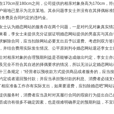
170cm至180cm之间，公司提供的相亲对象身高为170cm
户籍地已显示为北京某地。其余问题李女士并没有在其择偶标准
服务费及合同约定的违约金。
士认为婚恋网站的服务存在两个问题，一是对约见对象真实情
来看，李女士未提供充分证据证明婚恋网站提供的男嘉宾与其自
茶叶“炒上天”
求解除合同，应当扣除网站必要支出后予以退费。考虑到双方签
，并结合费用实际发生情况、公平原则判令婚恋网站退还李女士
对相亲对象的合理预期利益是否能够达成做出约定，李女士亦
及完全不符合其自述的择偶要求的情况，所以无法认定婚恋网站
十三条规定：“经营者以预收款方式提供商品或者服务的，应当
约定或者退回预付款；并应当承担预付款的利息、消费者必须支
了相应准备工作亦有实际支出，如果要退费，应扣除婚恋吧”网站
供服务时，消费者应当及时对其履行合同的瑕疵行为提出自己
否成功有很多不确定因素，也是很难明确界定的预期利益，不宜
谢谢有你温暖了四季