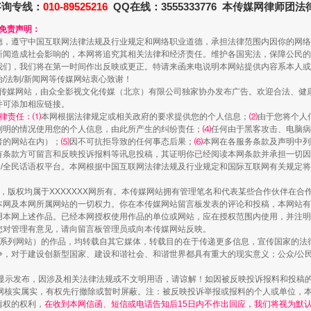
咨询专线：
010-89525216
QQ在线：3555333776 本传媒网律师团
和免责声明：
德，遵守中国互联网法律法规及行业规定和网络职业道德，承担法律范围内因你的网络
新闻造成社会影响的，本网将追究其相关法律和经济责任。维护各国宪法，保障公民的
我们，我们将在第一时间作出反映或更正。特请来函来电说明本网站提供内容系本人或
治/法制/新闻网等传媒网站衷心致谢！
新闻网等传媒网站，由众全影视文化传媒（北京）有限公司独家协办发布广告。欢迎合法、
并可添加相应链接。
律责任：⑴
本网根据法律规定或相关政府的要求提供您的个人信息；
⑵
由于您将个人
列明的情况使用您的个人信息，由此所产生的纠纷责任；
⑷
任何由于黑客攻击、电脑病
者的网站在内）；
⑸
因不可抗拒导致的任何事态后果；
⑹
本网在各服务条款及声明中列
有条款方可留言和反映投诉报料等讯息投稿，其证明你已经阅读本网条款并承担一切因
走近一线检察官
民众/全民话语权平台。本网根据中国互联网法律法规及行业规定和国际互联网有关规定
作品，版权均属于XXXXXXX网所有。本传媒网站拥有管理笔名和代表某些合作伙伴在
本网及本网所属网站的一切权力。你在本传媒网站留言板发表的评论和投稿，本网站有
本网上述作品。已经本网授权使用作品的单位或网站，应在授权范围内使用，并注明“来
您对管理有意见，请向留言板管理员或向本传媒网站反映。
本传媒系列网站）的作品，均转载自其它媒体，转载目的在于传递更多信息，宣传国家的
，对于建设创新型国家、建设和谐社会、和谐世界都具有重大的现实意义；公众/公民/
显示发布，因涉及相关法律法规或不文明用语，请谅解！如因被反映投诉报料和投稿
网核实属实，有权先行撤除或暂时屏蔽。注：被反映投诉举报或报料的个人或单位，
情权的权利，
在收到本网信函、短信或电话告知后15日内不作出回应，我们将视为默