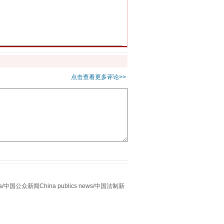
千亩耕地变“别墅”
点击查看更多评论>>
别拿“量子”当幌子
众新闻China publics news/中国法制新