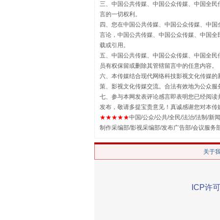
三、中国公共传媒、中国公众传媒、中国全民传媒China 
言的一切权利。
四、您在中国公共传媒、中国公众传媒、中国全民传媒Chin
言论，中国公共传媒、中国公众传媒、中国全民传媒China
载或引用。
五、中国公共传媒、中国公众传媒、中国全民传媒China 
员有权保留或删除其管辖留言中的任意内容。
六、本传媒结合现代网络科技影视文化传媒的新
策、影视文化传媒交流。合法有效地为公众服
七、参与本网发表评论感言即表明您已经阅读并
发布，敬请多提宝贵意见！真诚感谢您对本传
揭批美国五大"原罪"
★★★★★
中国/公众/公共/全民/法治/法制/新闻
制作采编部/影视采编部/发布广告部/会议服务
关于
ICP许可
解纷+调解+退费，一次搞定