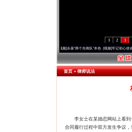
1
2
3
0周年 深刻改变雪域高原..
·[视频]
永葆“两个先锋队”本色
·[视频]
牢记初心使命 奋进复
首页
»
律师说法
李女士在某婚恋网站上看到一
合同履行过程中双方发生争议，