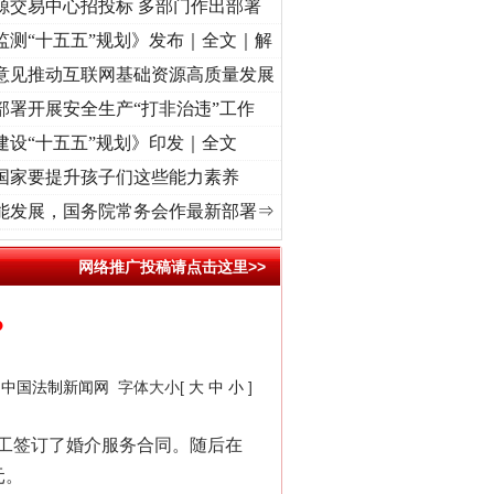
源交易中心招投标 多部门作出部署
监测“十五五”规划》发布｜全文｜解
意见推动互联网基础资源高质量发展
部署开展安全生产“打非治违”工作
建设“十五五”规划》印发｜全文
国家要提升孩子们这些能力素养
]
牢记初心使命 奋进复兴征程丨“转折之城”激荡..
·[视频]
牢记初心使命 奋进复兴征程丨红
能发展，国务院常务会作最新部署⇒
网络推广投稿请点击这里>>
？
：
中国法制新闻网
字体大小[
大
中
小
]
工签订了婚介服务合同。随后在
元。