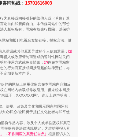
法律咨询热线：
15701616003
行为直接或间接引起的给他人或（单位）造
言论自由和新闻自由。本传媒网站中的部份
法人版权所有，网站有权先行撤除，以保护
健康网站和报刊电视台友情链接，授权合法、健
信息泄漏或其他原因导致的个人信息泄漏；
⑶
毒侵入或政府管制而造成的暂时性网站关闭
明的使用方式或免责情形；
⑺
你在本网站留
“谁都不怕”的他落马了
您的行为而直接或间接引起的法律责任，与
将不定期更新本声明。
合作伙伴的网站上使用你留言在本网站内容和反
权在网站内转载或修改引用。但未经本网授
源于：XXXXXXX网”。违反上述声明者，
法律、法规、政策及文化和展示国家的国际形
大众/民众/全民勇于担任文化使者与和平使
的部份作品内容，涉及个人或单位版权和其它
本网根据有关法律法规规定，为维护举报人和
认。（不作回应的其责任自负）
根据投诉人的