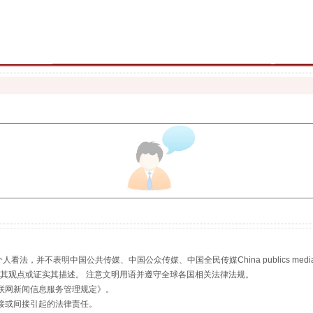
魏明亮严重违纪违法案透视
生物安全法正式实施
，并不表明中国公共传媒、中国公众传媒、中国全民传媒China publics media/中国公
s等传媒网站同意其观点或证实其描述。 注意文明用语并遵守全球各国相关法律法规。
联网新闻信息服务管理规定
》。
接或间接引起的法律责任。