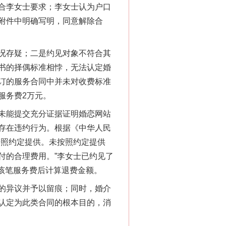
，符合李女士要求；李女士认为户口
附件中明确写明，同意解除合
况存疑；二是约见对象不符合其
书的择偶标准相悖，无法认定婚
“神药”背后的真相
订的服务合同中并未对收费标准
服务费2万元。
未能提交充分证据证明婚恋网站
存在违约行为。根据《中华人民
按照约定提供。未按照约定提供
付的合理费用。”李女士已约见了
该笔服务费后计算退费金额。
的异议并予以留痕；同时，婚介
认定为此类合同的根本目的，消
法官巧妙执行解纠纷