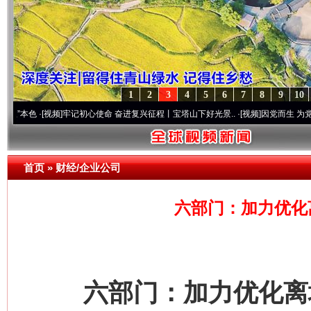
1
2
3
4
5
6
7
8
9
10
·[视频]
牢记初心使命 奋进复兴征程丨宝塔山下好光景..
·[视频]
因党而生 为党而战——百
首页
»
财经/企业公司
六部门：加力优化
六部门：加力优化离境