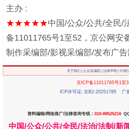
主办 :
★★★★★
中国/公众/公共/全民/
这是一记警钟！
谢
备11011765号1至52，京公网安备：
制作采编部/影视采编部/发布广告
关于我们
|
公众采编部
|
法律声明
| 中国
京ICP备11011765号1至3
ICP许可证: 京B2-20251785
广
今
资料编辑/网络推广/法律咨询专线：
010-89525216
QQ
在谋一域中谋全局
中国/公众/公共/全民/法治/法制/