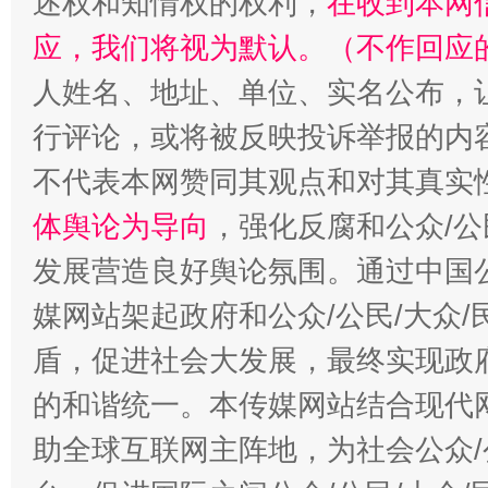
述权和知情权的权利，
在收到本网
招工难、用工荒背后
应，我们将视为默认。（不作回应
人姓名、地址、单位、实名公布，让
行评论，或将被反映投诉举报的内
不代表本网赞同其观点和对其真实
体舆论为导向
，强化反腐和公众/公
发展营造良好舆论氛围。通过中国公
媒网站架起政府和公众/公民/大众
盾，促进社会大发展，最终实现政府
的和谐统一。本传媒网站结合现代
助全球互联网主阵地，为社会公众/