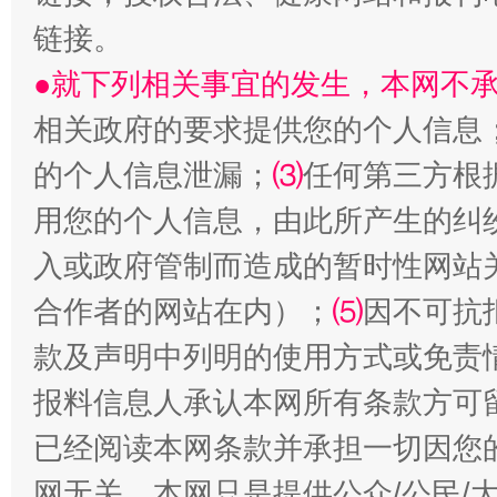
生
链接。
“刷贴”乱象丛生
●就下列相关事宜的发生，本网不
相关政府的要求提供您的个人信息
的个人信息泄漏；
⑶
任何第三方根
用您的个人信息，由此所产生的纠
入或政府管制而造成的暂时性网站
合作者的网站在内）；
⑸
因不可抗
揭批美国五大"原罪"
"炒
款及声明中列明的使用方式或免责
报料信息人承认本网所有条款方可
已经阅读本网条款并承担一切因您
网无关。本网只是提供公众/公民/