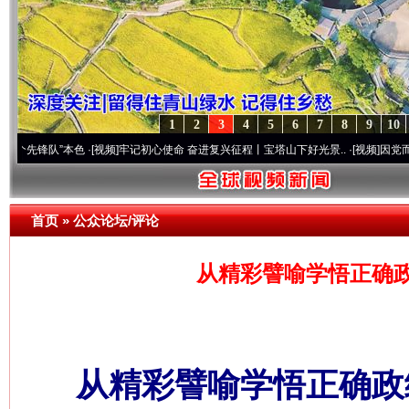
1
2
3
4
5
6
7
8
9
10
队”本色
·[视频]
牢记初心使命 奋进复兴征程丨宝塔山下好光景..
·[视频]
因党而生 为党而战
首页
»
公众论坛/评论
从精彩譬喻学悟正确政
从精彩譬喻学悟正确政