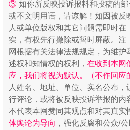
③
如你所反映投诉报料和投稿的部
漫山遍野的桃花与雪山、麦地、白藏房
除了
或不文明用语，请谅解！如因被反
人或单位版权和其它问题需即时在
实，有权先行撤除或暂时屏蔽。注
网根据有关法律法规规定，为维护
述权和知情权的权利，
在收到本网
应，我们将视为默认。（不作回应
招工难、用工荒背后
人姓名、地址、单位、实名公布，让
行评论，或将被反映投诉举报的内
不代表本网赞同其观点和对其真实
体舆论为导向
，强化反腐和公众/公