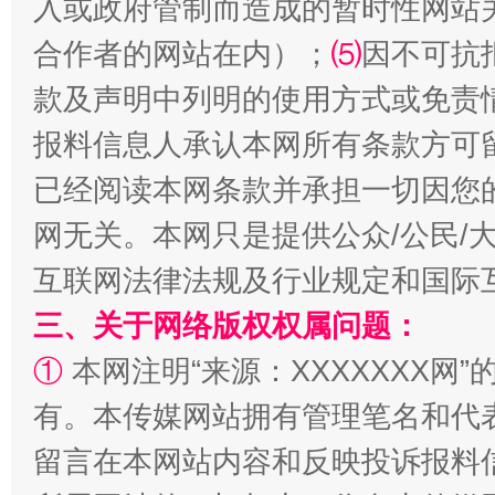
入或政府管制而造成的暂时性网站
合作者的网站在内）；
⑸
因不可抗
款及声明中列明的使用方式或免责
揭批美国五大"原罪"
"炒
报料信息人承认本网所有条款方可
已经阅读本网条款并承担一切因您
网无关。本网只是提供公众/公民/
互联网法律法规及行业规定和国际
三、关于网络版权权属问题：
①
本网注明“来源：XXXXXXX网”
有。本传媒网站拥有管理笔名和代
解纷+调解+退费，一次搞定
留言在本网站内容和反映投诉报料