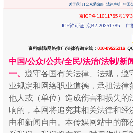
关于我们
|
公众采编部
|
法律声明
| 中国
京ICP备11011765号1至3
ICP许可证: 京B2-20251785
广
资料编辑/网络推广/法律咨询专线：
010-89525216
QQ
中国/公众/公共/全民/法治/法制/
今
在谋一域中谋全局
一、
遵守各国有关法律、法规，遵
业规定和网络职业道德，承担法律
他人或（单位）造成伤害和损失的
响的，本网将追究其相关法律和经
由和新闻自由。本传媒网站中的部