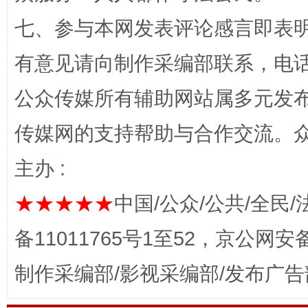
七、参与本网发表评论感言即表明
有意见请向制作采编部联系，电话：0
网上购药对药下症？
公众传媒所有辅助网站属多元发
传媒网的支持帮助与合作交流。
主办 :
★★★★★
中国/公众/公共/全民/
备11011765号1至52，京公网安备：
制作采编部/影视采编部/发布广告
这是一记警钟！
谢