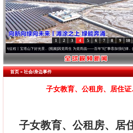
网上购药对药下症？
1
2
3
4
5
6
7
8
9
10
宝塔山下好光景..
·[视频]
因党而生 为党而战——百年“纪”事⑧加强纪律..
·[视频]
牢记初
首页
»
社会/身边事件
子女教育、公租房、居住证
这是一记警钟！
谢
子女教育、公租房、居