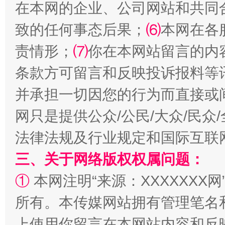
在本网的企业、公司网站和共同
致的任何事态后果；
⑹
本网在各
责情形；
站台名比不上好声名
⑺
你在本网站留言的内
条款方可留言和反映投诉报料等
并承担一切因您的行为而直接或
网只是提供公众/公民/大众/民
法律法规及行业规定和国际互联
三、关于网络版权权属问题：
①
本网注明“来源：XXXXXXX网
漫山遍野的桃花与雪山、麦地、白藏房
除了
所有。本传媒网站拥有管理笔名
上使用你留言在本网站内容和反