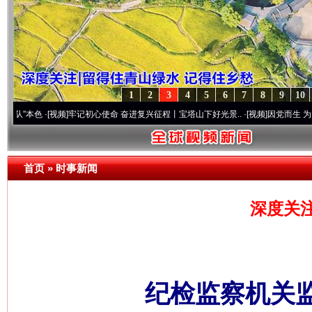
1
2
3
4
5
6
7
8
9
10
·[视频]
牢记初心使命 奋进复兴征程丨宝塔山下好光景..
·[视频]
因党而生 为党而战——百
首页
»
时事新闻
深度关
纪检监察机关