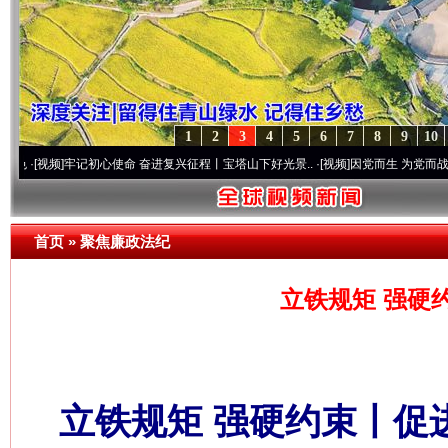
1
2
3
4
5
6
7
8
9
10
牢记初心使命 奋进复兴征程丨宝塔山下好光景..
·[视频]
因党而生 为党而战——百年“纪”
首页
»
聚焦廉政法纪
立铁规矩 强硬
立铁规矩 强硬约束丨促