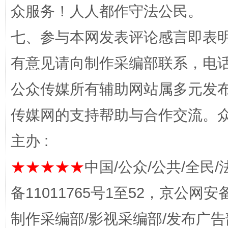
众服务！人人都作守法公民。
七、参与本网发表评论感言即表明
这是一记警钟！
谢
有意见请向制作采编部联系，电话：0
公众传媒所有辅助网站属多元发
传媒网的支持帮助与合作交流。
主办 :
★★★★★
中国/公众/公共/全民/
今
备11011765号1至52，京公网安备：
在谋一域中谋全局
制作采编部/影视采编部/发布广告