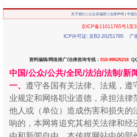
关于我们
|
公众采编部
|
法律声明
| 中国
京ICP备11011765号1至3
ICP许可证: 京B2-20251785
广
习近平的博鳌关键词
资料编辑/网络推广/法律咨询专线：
010-89525216
魏明亮
QQ
中国/公众/公共/全民/法治/法制/
一、
遵守各国有关法律、法规，遵
业规定和网络职业道德，承担法律
他人或（单位）造成伤害和损失的
响的，本网将追究其相关法律和经
由和新闻自由。本传媒网站中的部
生