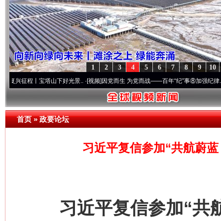
1
2
3
4
5
6
7
8
9
10
程丨宝塔山下好光景..
·[视频]
因党而生 为党而战——百年“纪”事⑧加强纪律..
·[视频]
牢
首页
»
政要论坛
习近平复信参加“共航蔚蓝
习近平复信参加“共航