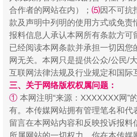
合作者的网站在内）；
⑸
因不可抗
款及声明中列明的使用方式或免责
揭批美国五大"原罪"
"炒
报料信息人承认本网所有条款方可
已经阅读本网条款并承担一切因您
网无关。本网只是提供公众/公民/
互联网法律法规及行业规定和国际
三、关于网络版权权属问题：
①
本网注明“来源：XXXXXXX网”
有。本传媒网站拥有管理笔名和代
解纷+调解+退费，一次搞定
留言在本网站内容和反映投诉报料
所属网站的一切权力。你在本传媒