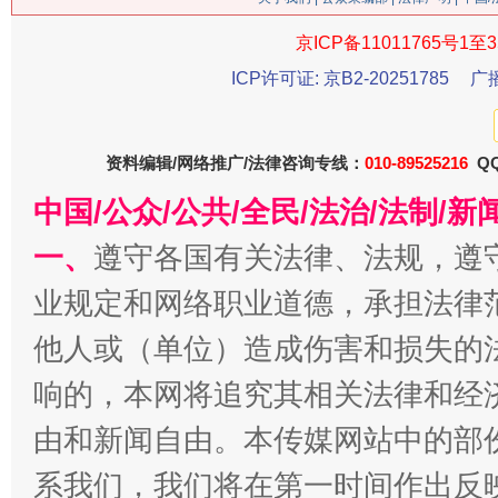
京ICP备11011765号1至3
ICP许可证: 京B2-20251785
广
资料编辑/网络推广/法律咨询专线：
010-89525216
QQ
中国/公众/公共/全民/法治/法制/
今
在谋一域中谋全局
一、
遵守各国有关法律、法规，遵
业规定和网络职业道德，承担法律
他人或（单位）造成伤害和损失的
响的，本网将追究其相关法律和经
由和新闻自由。本传媒网站中的部
系我们，我们将在第一时间作出反