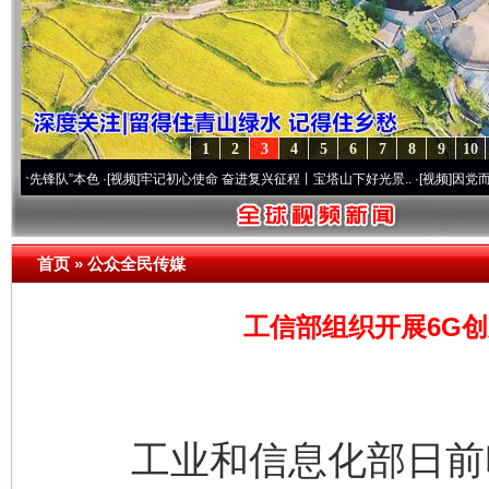
1
2
3
4
5
6
7
8
9
10
”本色
·[视频]
牢记初心使命 奋进复兴征程丨宝塔山下好光景..
·[视频]
因党而生 为党而战
首页
»
公众全民传媒
工信部组织开展6G
工业和信息化部日前印