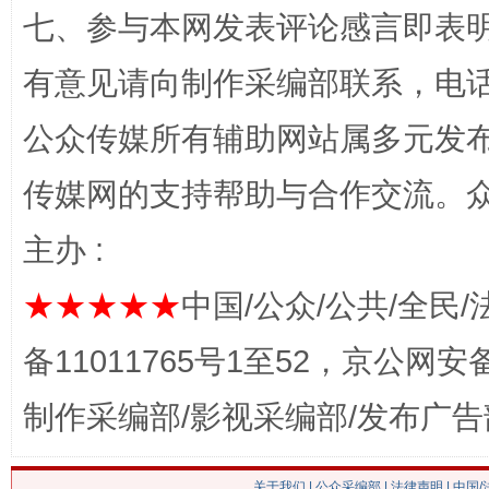
七、参与本网发表评论感言即表明
有意见请向制作采编部联系，电话：0
网上购药对药下症？
公众传媒所有辅助网站属多元发
传媒网的支持帮助与合作交流。
主办 :
★★★★★
中国/公众/公共/全民/
备11011765号1至52，京公网安备：
制作采编部/影视采编部/发布广告
这是一记警钟！
谢
关于我们
|
公众采编部
|
法律声明
| 中国