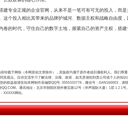
建专业正规的企业官网，从来不是一笔可有可无的投入，而是
。这个投入相比其带来的品牌护城河、数据主权和战略自由度，
卷的时代，守住自己的数字土地，握紧自己的资产主权，搭建
内容转载于网络（本网原创文章除外），其版权均属于原作者或归属权利人。我们尊
魏明亮严重违纪违法案透视
同其观点。仅供交流学习了解法律、法规、政策，如无意侵犯到贵公司或个人的知识
权益烦请告知本网制作采编部QQ号: 3555333776，微信号：GAN160003，请
3776@QQ.COM。通讯地址：北京市朝阳区朝外雅宝路12号（华声国际大厦）1层 1 
XXXXX网站。