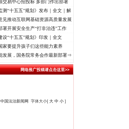
源交易中心招投标 多部门作出部署
监测“十五五”规划》发布｜全文｜解
意见推动互联网基础资源高质量发展
部署开展安全生产“打非治违”工作
建设“十五五”规划》印发｜全文
国家要提升孩子们这些能力素养
城”激荡..
·[视频]
牢记初心使命 奋进复兴征程丨红船起航处 潮起..
·[视频]
一首歌的时
能发展，国务院常务会作最新部署⇒
网络推广投稿请点击这里>>
：
中国法治新闻网
字体大小[
大
中
小
]