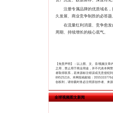
在谋一域中谋全局
注册专属品牌的优质域名，搭
久发展、商业竞争制胜的必答题
在流量红利消退、竞争愈发内
周期、持续增长的核心底气。
习近平的博鳌关键词
【免责声明】：以上图、文、音/视频文章
之用，禁止用于商业用途，并不代表本网赞
者取得联系，若来源标注错误或无意侵犯到您的
89525216。本网投稿邮箱：355533
创权利，请转载时务必注明原创作者、来源：
全球视频图文新闻