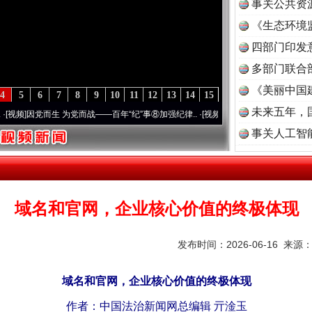
事关公共资
《生态环境
读
四部门印发
多部门联合
《美丽中国
4
5
6
7
8
9
10
11
12
13
14
15
未来五年，
党而生 为党而战——百年“纪”事⑧加强纪律..
·[视频]
牢记初心使命 奋进复兴征程丨“转折之
事关人工智
域名和官网，企业核心价值的终极体现
发布时间：2026-06-16 来源
域名和官网，企业核心价值的终极体现
作者：中国法治新闻网总编辑 亓淦玉