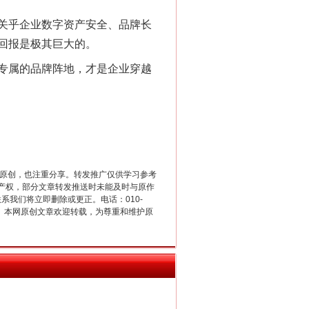
关乎企业数字资产安全、品牌长
回报是极其巨大的。
专属的品牌阵地，才是企业穿越
重原创，也注重分享。转发推广仅供学习参考
千亩耕地变“别墅”
产权，部分文章转发推送时未能及时与原作
联系我们将立即删除或更正。电话：010-
2 1号。本网原创文章欢迎转载，为尊重和维护原