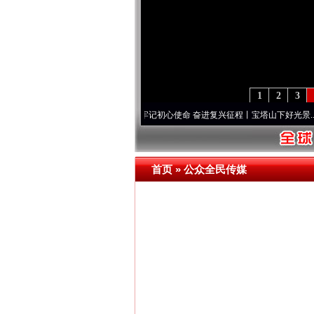
1
2
3
永葆“两个先锋队”本色
·[视频]
牢记初心使命 奋进复兴征程丨宝塔山下好光景..
·[视频]
因
首页
»
公众全民传媒