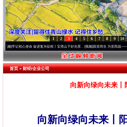
1
2
3
4
5
6
7
8
9
10
初心使命 奋进复兴征程丨宝塔山下好光景..
·[视频]
因党而生 为党而战——百年“纪”事⑧加
首页
»
财经/企业公司
向新向绿向未来丨
向新向绿向未来丨阳