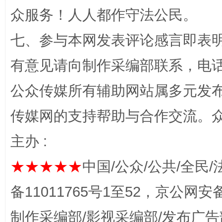
众服务！人人都作守法公民。
七、参与本网发表评论感言即表明
网上购药对药下症？
有意见请向制作采编部联系，电话：0
公众传媒所有辅助网站属多元发
传媒网的支持帮助与合作交流。
主办 :
★★★★★
中国/公众/公共/全民/
这是一记警钟！
谢
备11011765号1至52，京公网安备：
制作采编部/影视采编部/发布广告