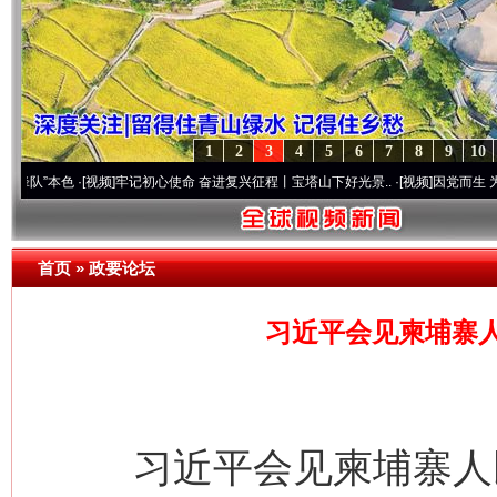
1
2
3
4
5
6
7
8
9
10
色
·[视频]
牢记初心使命 奋进复兴征程丨宝塔山下好光景..
·[视频]
因党而生 为党而战——
首页
»
政要论坛
习近平会见柬埔寨
习近平会见柬埔寨人民