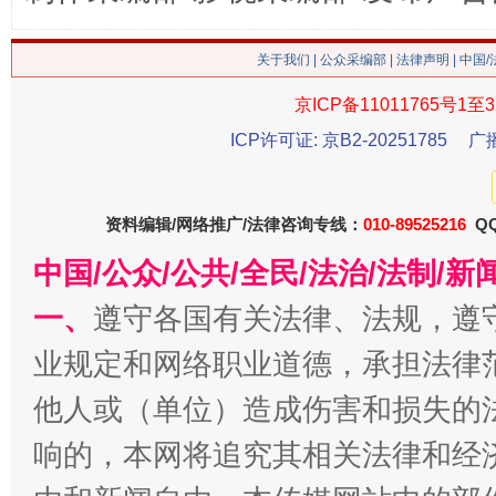
关于我们
|
公众采编部
|
法律声明
| 中国
京ICP备11011765号1至3
ICP许可证: 京B2-20251785
广
今
资料编辑/网络推广/法律咨询专线：
010-89525216
QQ
在谋一域中谋全局
中国/公众/公共/全民/法治/法制/
一、
遵守各国有关法律、法规，遵
业规定和网络职业道德，承担法律
他人或（单位）造成伤害和损失的
响的，本网将追究其相关法律和经