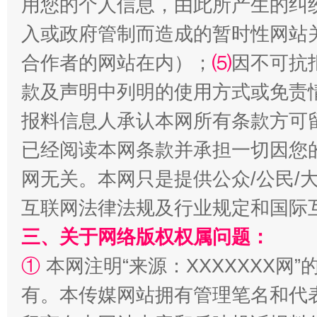
用您的个人信息，由此所产生的纠
入或政府管制而造成的暂时性网站
合作者的网站在内）；
⑸
因不可抗
揭批美国五大"原罪"
"炒
款及声明中列明的使用方式或免责
报料信息人承认本网所有条款方可
已经阅读本网条款并承担一切因您
网无关。本网只是提供公众/公民/
互联网法律法规及行业规定和国际
三、关于网络版权权属问题：
①
本网注明“来源：XXXXXXX网”
解纷+调解+退费，一次搞定
有。本传媒网站拥有管理笔名和代