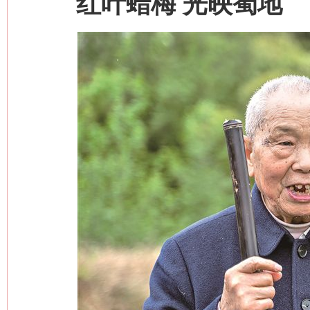
红叶蜡梅 光映蜀地