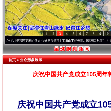
1
2
3
4
5
6
7
8
9
10
频]
牢记初心使命 奋进复兴征程丨宝塔山下好光景..
·[视频]
因党而生 为党而战——百年“
首页
»
公众形象展示
庆祝中国共产党成立105周年
庆祝中国共产党成立10