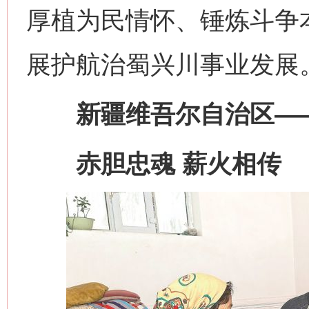
厚植为民情怀、锤炼斗争
展护航治蜀兴川事业发展
新疆维吾尔自治区—
赤胆忠魂 薪火相传