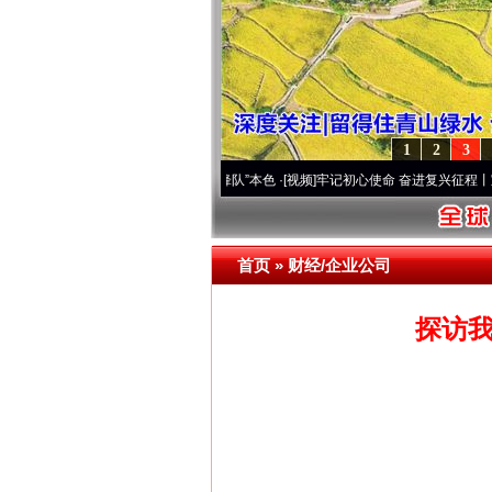
1
2
3
..
·[视频]
永葆“两个先锋队”本色
·[视频]
牢记初心使命 奋进复兴征程丨宝塔山下好光景.
首页
»
财经/企业公司
探访我