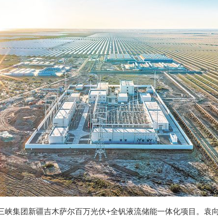
三峡集团新疆吉木萨尔百万光伏+全钒液流储能一体化项目。袁向