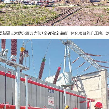
团新疆吉木萨尔百万光伏+全钒液流储能一体化项目的升压站。刘