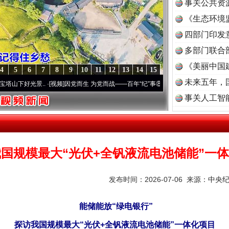
事关公共资
《生态环境
读
四部门印发
多部门联合
《美丽中国
4
5
6
7
8
9
10
11
12
13
14
15
未来五年，
.
·[视频]
因党而生 为党而战——百年“纪”事⑧加强纪律..
·[视频]
牢记初心使命 奋进复兴
事关人工智
国规模最大“光伏+全钒液流电池储能”一
发布时间：2026-07-06 来源：
中央
能储能放“绿电银行”
探访我国规模最大“光伏+全钒液流电池储能”一体化项目