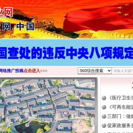
>
网络推广投稿
点击进入>>>
《医疗卫生
《可再生能
三部门：做
促家政服务