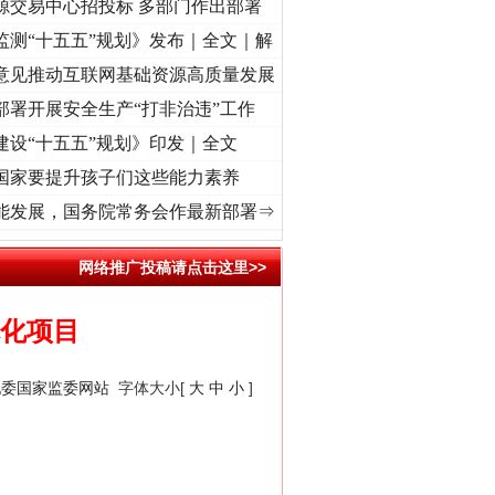
源交易中心招投标 多部门作出部署
监测“十五五”规划》发布｜全文｜解
意见推动互联网基础资源高质量发展
部署开展安全生产“打非治违”工作
建设“十五五”规划》印发｜全文
国家要提升孩子们这些能力素养
征程丨“转折之城”激荡..
·[视频]
牢记初心使命 奋进复兴征程丨红船起航处 潮起..
·[视频
能发展，国务院常务会作最新部署⇒
网络推广投稿请点击这里>>
体化项目
纪委国家监委网站
字体大小[
大
中
小
]